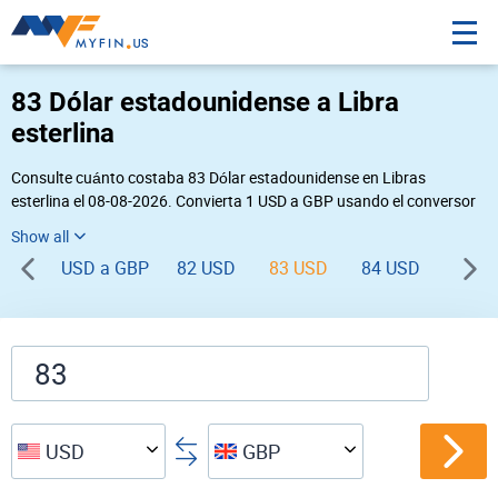
83 Dólar estadounidense a Libra
esterlina
Consulte cuánto costaba 83 Dólar estadounidense en Libras
esterlina el 08-08-2026. Convierta 1 USD a GBP usando el conversor
de divisas online Myfin. Si usted requiere una conversión inversa,
vaya a «
GBP USD
».
USD a GBP
82 USD
83 USD
84 USD
85 U
USD
GBP