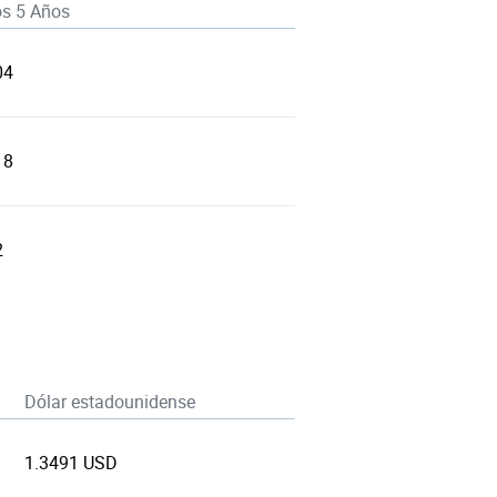
os 5 Años
04
18
2
Dólar estadounidense
1.3491 USD