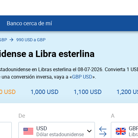
Banco cerca de mí
 GBP
990 USD a GBP
crédito
DOP
Cerca de Mí
dense a Libra esterlina
ial crediticio
GTQ
nTrust Cerca de Mí
ito justo
SD
 Cerca de Mí
tadounidense en Libras esterlina el 08-07-2026. Convierta 1 U
obación
USD
Cerca de Mí
e una conversión inversa, vaya a «
GBP USD
».
USD
rgo Cerca de Mí
PEN
ral cerca de mí
0 USD
1,000 USD
1,100 USD
1,200 
De
A
USD
GB
Dólar estadounidense
Libr