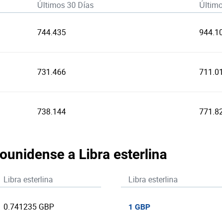
Últimos 30 Días
Últim
744.435
944.1
731.466
711.0
738.144
771.8
ounidense a Libra esterlina
Libra esterlina
Libra esterlina
0.741235 GBP
1 GBP