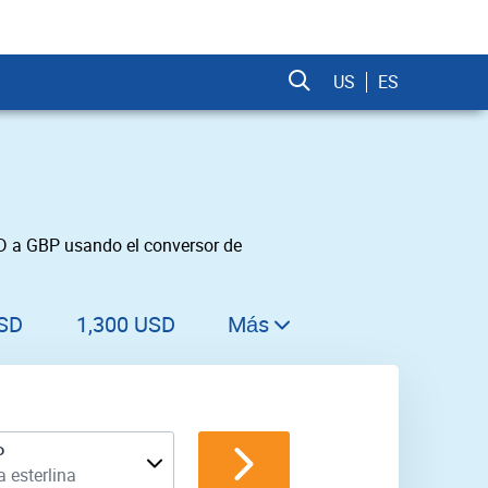
US
ES
SD a GBP usando el conversor de
USD
1,300 USD
Más
1,400 USD
1,500 USD
1,600 USD
P
a esterlina
1,700 USD