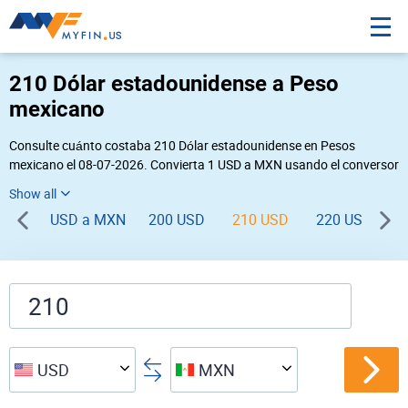
210 Dólar estadounidense a Peso
mexicano
Consulte cuánto costaba 210 Dólar estadounidense en Pesos
mexicano el 08-07-2026. Convierta 1 USD a MXN usando el conversor
de divisas online Myfin. Si usted requiere una conversión inversa,
vaya a «
MXN USD
».
USD a MXN
200 USD
210 USD
220 USD
2
USD
MXN