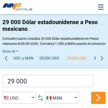
29 000 Dólar estadounidense a Peso
mexicano
Consulte cuánto costaba 29 000 Dólar estadounidense en Pesos
mexicano el 08-09-2026. Convierta 1 USD a MXN usando el conversor
de divisas online Myfin. Si usted requiere una conversión inversa,
vaya a «
MXN USD
».
USD a MXN
28,000 USD
29,000 USD
30,000 
USD
MXN