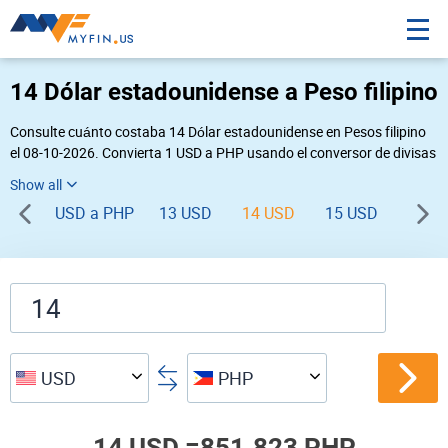
14 Dólar estadounidense a Peso filipino
Consulte cuánto costaba 14 Dólar estadounidense en Pesos filipino
el 08-10-2026. Convierta 1 USD a PHP usando el conversor de divisas
online Myfin. Si usted requiere una conversión inversa, vaya a «
PHP USD
».
USD a PHP
13 USD
14 USD
15 USD
16 U
USD
PHP
14 USD =
851.823 PHP