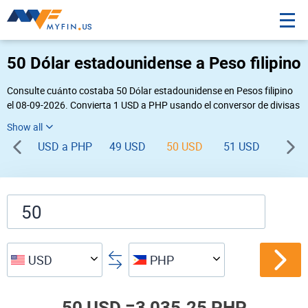
50 Dólar estadounidense a Peso filipino
Consulte cuánto costaba 50 Dólar estadounidense en Pesos filipino
el 08-09-2026. Convierta 1 USD a PHP usando el conversor de divisas
online Myfin. Si usted requiere una conversión inversa, vaya a «
PHP USD
».
USD a PHP
49 USD
50 USD
51 USD
52 U
USD
PHP
50 USD =
3,035.25 PHP