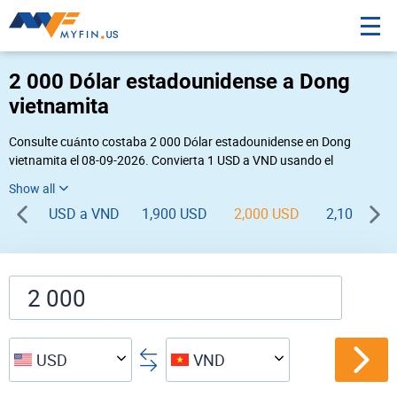
2 000 Dólar estadounidense a Dong
vietnamita
Consulte cuánto costaba 2 000 Dólar estadounidense en Dong
vietnamita el 08-09-2026. Convierta 1 USD a VND usando el
conversor de divisas online Myfin. Si usted requiere una conversión
inversa, vaya a «
VND USD
».
USD a VND
1,900 USD
2,000 USD
2,100 USD
USD
VND