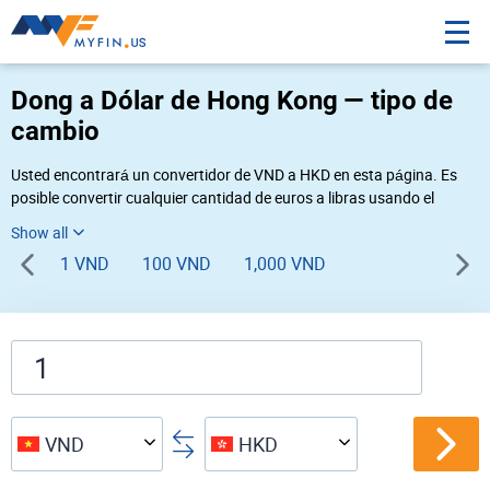
Dong a Dólar de Hong Kong — tipo de
cambio
Usted encontrará un convertidor de VND a HKD en esta página. Es
posible convertir cualquier cantidad de euros a libras usando el
convertidor de divisas Myfin, al tipo de cambio del 08-07-2026. Si
usted necesita una conversión inversa, vaya al convertidor de pares
1 VND
100 VND
1,000 VND
de
HKD VND
.
VND
HKD