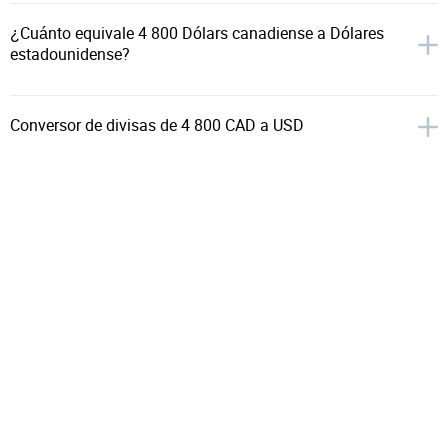
¿Cuánto equivale 4 800 Dólars canadiense a Dólares
estadounidense?
Conversor de divisas de 4 800 CAD a USD
El cambio de la tasa mensual de 4 800 Dólars
canadiense a Dólares estadounidense
Inicio
Conversor de divisas
CAD a USD
4 800 CAD a USD
Quédate con nosotros:
Sobre
Ayuda