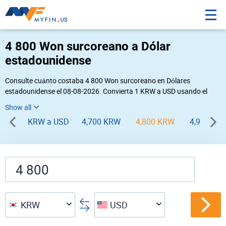
4 800 Won surcoreano a Dólar
estadounidense
Consulte cuánto costaba 4 800 Won surcoreano en Dólares
estadounidense el 08-08-2026. Convierta 1 KRW a USD usando el
conversor de divisas online Myfin. Si usted requiere una conversión
inversa, vaya a «
USD KRW
».
KRW a USD
4,700 KRW
4,800 KRW
4,900 KR
KRW
USD