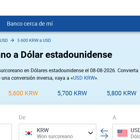
Banco cerca de mí
 USD
5 600 KRW a USD
crédito
DOP
Cerca de Mí
no a Dólar estadounidense
ial crediticio
GTQ
nTrust Cerca de Mí
ito justo
SD
 Cerca de Mí
urcoreano en Dólares estadounidense el 08-08-2026. Convierta
obación
USD
Cerca de Mí
e una conversión inversa, vaya a «
USD KRW
».
USD
rgo Cerca de Mí
PEN
ral cerca de mí
5,600 KRW
5,700 KRW
5,800 KRW
De
A
KRW
US
Won surcoreano
Dól