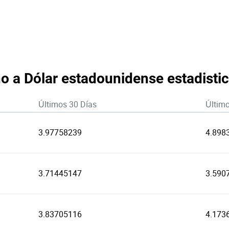
 a Dólar estadounidense estadisti
Últimos 30 Días
Últim
3.97758239
4.898
3.71445147
3.590
3.83705116
4.173