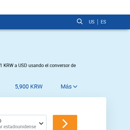
US
ES
 1 KRW a USD usando el conversor de
5,900 KRW
Más
6,000 KRW
6,100 KRW
6,200 KRW
D
ar estadounidense
6,300 KRW