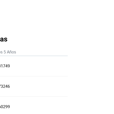
cas
os 5 Años
31749
73246
60299