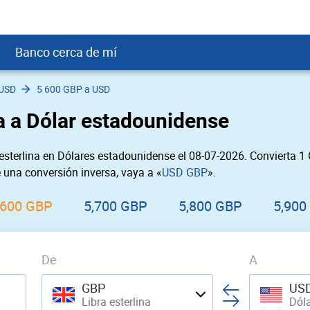
Banco cerca de mí
 USD
5 600 GBP a USD
crédito
DOP
Cerca de Mí
na a Dólar estadounidense
ial crediticio
GTQ
nTrust Cerca de Mí
ito justo
SD
 Cerca de Mí
esterlina en Dólares estadounidense el 08-07-2026. Convierta 
obación
USD
Cerca de Mí
e una conversión inversa, vaya a «
USD GBP
».
USD
rgo Cerca de Mí
PEN
ral cerca de mí
,600 GBP
5,700 GBP
5,800 GBP
5,900
De
A
GBP
US
Libra esterlina
Dól