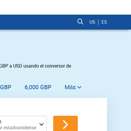
US
ES
1 GBP a USD usando el conversor de
 GBP
6,000 GBP
Más
6,100 GBP
6,200 GBP
6,300 GBP
D
ar estadounidense
6,400 GBP