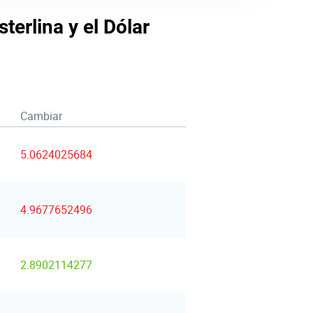
terlina y el Dólar
Cambiar
5.0624025684
4.9677652496
2.8902114277