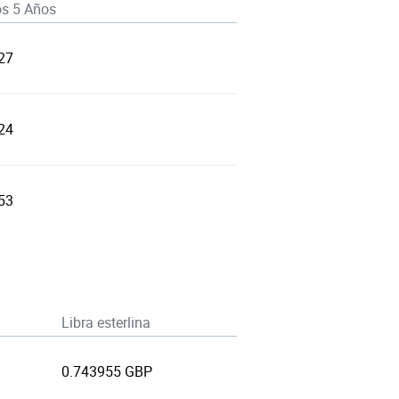
os 5 Años
27
24
53
Libra esterlina
0.743955 GBP