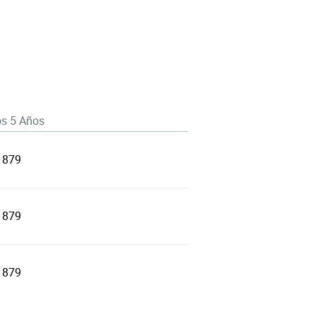
os 5 Años
1879
1879
1879