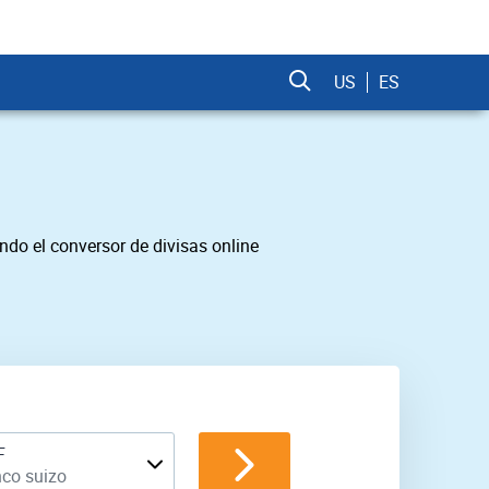
US
ES
do el conversor de divisas online
F
nco suizo