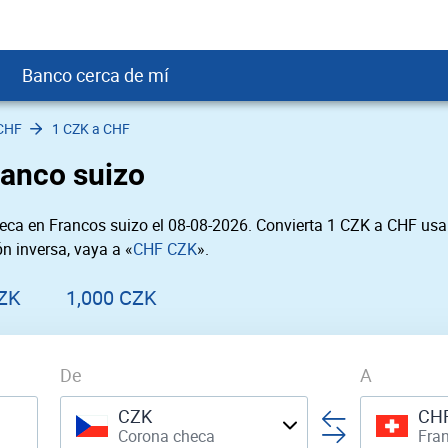
Banco cerca de mí
CHF
1 CZK a CHF
crédito
DOP
Cerca de Mí
ranco suizo
ial crediticio
GTQ
nTrust Cerca de Mí
ito justo
SD
 Cerca de Mí
ca en Francos suizo el 08-08-2026. Convierta 1 CZK a CHF usan
obación
USD
Cerca de Mí
n inversa, vaya a «
CHF CZK
».
USD
rgo Cerca de Mí
PEN
ral cerca de mí
ZK
1,000 CZK
De
A
CZK
CH
Corona checa
Fra