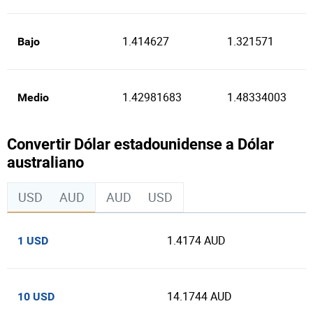
1.414627
1.321571
Bajo
1.42981683
1.48334003
Medio
Convertir Dólar estadounidense a Dólar
australiano
USD
AUD
AUD
USD
1.4174 AUD
1 USD
14.1744 AUD
10 USD