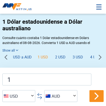
1 Dólar estadounidense a Dólar
australiano
Consulte cuánto costaba 1 Dólar estadounidense en Dólars
australiano el 08-08-2026. Convierta 1 USD a AUD usando el
conversor de divisas online Myfin. Si usted requiere una conversión
inversa, vaya a «
AUD USD
».
USD a AUD
1 USD
2 USD
3 USD
4 USD
USD
AUD