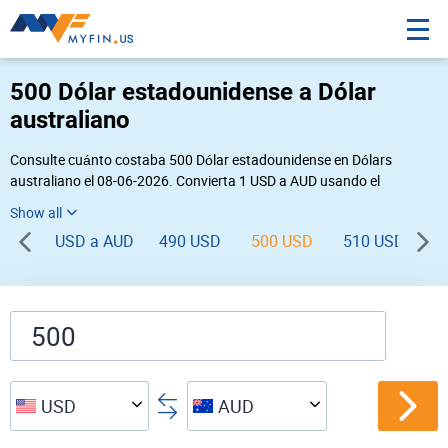
500 Dólar estadounidense a Dólar
australiano
Consulte cuánto costaba 500 Dólar estadounidense en Dólars
australiano el 08-06-2026. Convierta 1 USD a AUD usando el
conversor de divisas online Myfin. Si usted requiere una conversión
inversa, vaya a «
AUD USD
».
USD a AUD
490 USD
500 USD
510 USD
5
USD
AUD