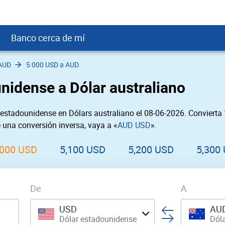
Banco cerca de mí
AUD
5 000 USD a AUD
crédito
DOP
Cerca de Mí
nidense a Dólar australiano
ial crediticio
USD
nTrust Cerca de Mí
ito justo
USD
 Cerca de Mí
estadounidense en Dólars australiano el 08-06-2026. Convierta
obación
USD
Cerca de Mí
e una conversión inversa, vaya a «
AUD USD
».
SD
rgo Cerca de Mí
SD
ral cerca de mí
,000 USD
5,100 USD
5,200 USD
5,300
De
A
USD
AU
Dólar estadounidense
Dóla