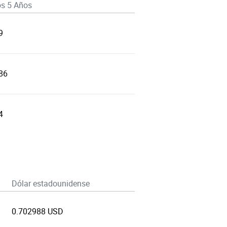
os 5 Años
9
86
4
Dólar estadounidense
0.702988 USD