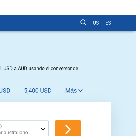
US
ES
 1 USD a AUD usando el conversor de
 USD
5,400 USD
Más
5,500 USD
5,600 USD
5,700 USD
D
r australiano
5,800 USD