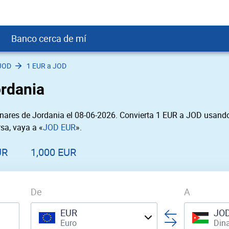
Banco cerca de mí
JOD
1 EUR a JOD
crédito
DOP
Cerca de Mí
ordania
ial crediticio
USD
nTrust Cerca de Mí
ito justo
USD
 Cerca de Mí
nares de Jordania el 08-06-2026. Convierta 1 EUR a JOD usando 
obación
USD
Cerca de Mí
sa, vaya a «
JOD EUR
».
SD
rgo Cerca de Mí
SD
ral cerca de mí
UR
1,000 EUR
De
A
EUR
JO
Euro
Dina