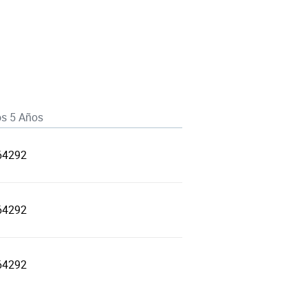
os 5 Años
64292
64292
64292