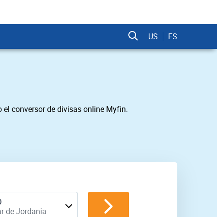
US
ES
el conversor de divisas online Myfin.
D
r de Jordania