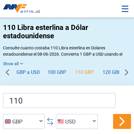
110 Libra esterlina a Dólar
estadounidense
Consulte cuánto costaba 110 Libra esterlina en Dólares
estadounidense el 08-06-2026. Convierta 1 GBP a USD usando el
conversor de divisas online Myfin. Si usted requiere una conversión
inversa, vaya a «
USD GBP
».
GBP a USD
100 GBP
110 GBP
120 GBP
1
GBP
USD