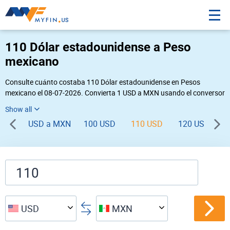
110 Dólar estadounidense a Peso
mexicano
Consulte cuánto costaba 110 Dólar estadounidense en Pesos
mexicano el 08-07-2026. Convierta 1 USD a MXN usando el conversor
de divisas online Myfin. Si usted requiere una conversión inversa,
vaya a «
MXN USD
».
USD a MXN
100 USD
110 USD
120 USD
1
USD
MXN