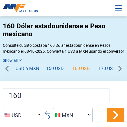
160 Dólar estadounidense a Peso
mexicano
Consulte cuánto costaba 160 Dólar estadounidense en Pesos
mexicano el 08-10-2026. Convierta 1 USD a MXN usando el conversor
de divisas online Myfin. Si usted requiere una conversión inversa,
vaya a «
MXN USD
».
USD a MXN
150 USD
160 USD
170 USD
1
USD
MXN