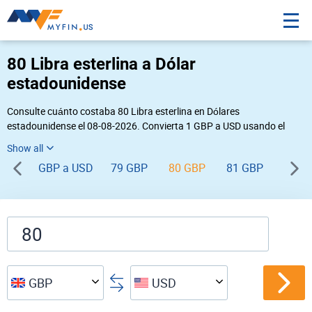
80 Libra esterlina a Dólar
estadounidense
Consulte cuánto costaba 80 Libra esterlina en Dólares
estadounidense el 08-08-2026. Convierta 1 GBP a USD usando el
conversor de divisas online Myfin. Si usted requiere una conversión
inversa, vaya a «
USD GBP
».
GBP a USD
79 GBP
80 GBP
81 GBP
82 G
GBP
USD