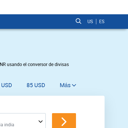
US
ES
INR usando el conversor de divisas
 USD
85 USD
Más
86 USD
87 USD
88 USD
a india
89 USD