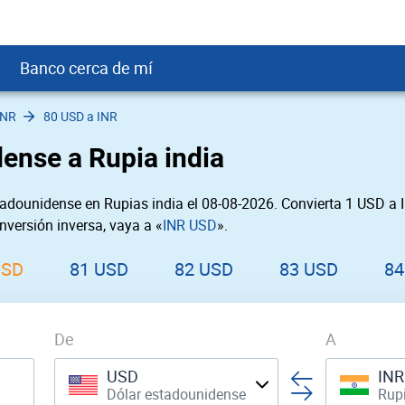
Banco cerca de mí
INR
80 USD a INR
crédito
DOP
Cerca de Mí
ense a Rupia india
ial crediticio
USD
nTrust Cerca de Mí
ito justo
USD
 Cerca de Mí
adounidense en Rupias india el 08-08-2026. Convierta 1 USD a 
obación
USD
Cerca de Mí
nversión inversa, vaya a «
INR USD
».
SD
rgo Cerca de Mí
SD
ral cerca de mí
USD
81 USD
82 USD
83 USD
84
De
A
USD
INR
Dólar estadounidense
Rupi