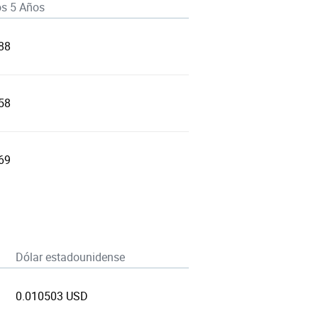
os 5 Años
88
58
69
Dólar estadounidense
0.010503 USD