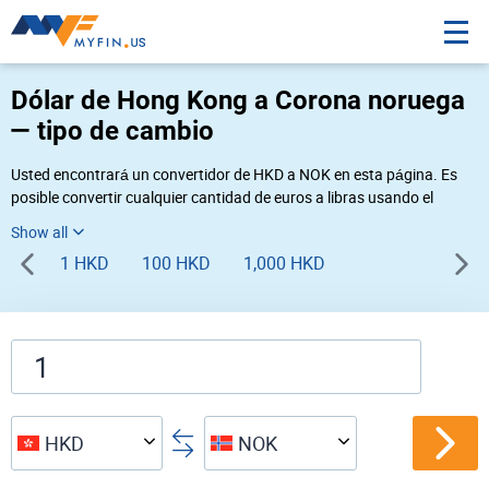
Dólar de Hong Kong a Corona noruega
— tipo de cambio
Usted encontrará un convertidor de HKD a NOK en esta página. Es
posible convertir cualquier cantidad de euros a libras usando el
convertidor de divisas Myfin, al tipo de cambio del 08-07-2026. Si
usted necesita una conversión inversa, vaya al convertidor de pares
1 HKD
100 HKD
1,000 HKD
de
NOK HKD
.
HKD
NOK