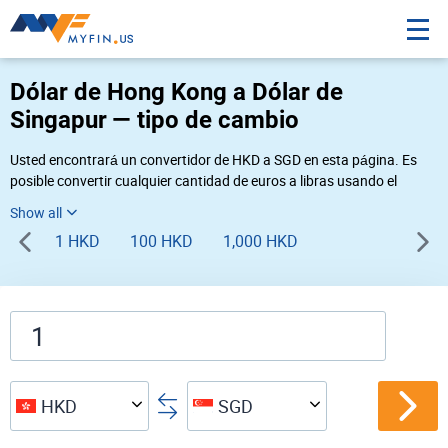
Dólar de Hong Kong a Dólar de
Singapur — tipo de cambio
Usted encontrará un convertidor de HKD a SGD en esta página. Es
posible convertir cualquier cantidad de euros a libras usando el
convertidor de divisas Myfin, al tipo de cambio del 08-09-2026. Si
usted necesita una conversión inversa, vaya al convertidor de pares
1 HKD
100 HKD
1,000 HKD
de
SGD HKD
.
HKD
SGD