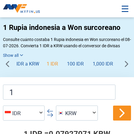
1 Rupia indonesia a Won surcoreano
Consulte cuánto costaba 1 Rupia indonesia en Won surcoreano el 08-
07-2026. Convierta 1 IDR a KRW usando el conversor de divisas
online Myfin. Si usted requiere una conversión inversa, vaya a «
KRW IDR
».
IDR a KRW
1 IDR
100 IDR
1,000 IDR
IDR
KRW
1 IDR =
0.07927071 KRW