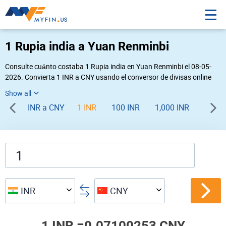
1 Rupia india a Yuan Renminbi
Consulte cuánto costaba 1 Rupia india en Yuan Renminbi el 08-05-
2026. Convierta 1 INR a CNY usando el conversor de divisas online
Myfin. Si usted requiere una conversión inversa, vaya a «
CNY INR
».
INR a CNY
1 INR
100 INR
1,000 INR
INR
CNY
1 INR =
0.07100253 CNY