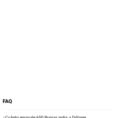
FAQ
¿Cuánto equivale 650 Rupias india a Dólares