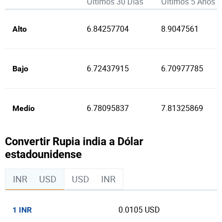
Últimos 30 Días
Últimos 5 Años
6.84257704
8.9047561
Alto
6.72437915
6.70977785
Bajo
6.78095837
7.81325869
Medio
Convertir Rupia india a Dólar
estadounidense
INR
USD
USD
INR
0.0105 USD
1 INR