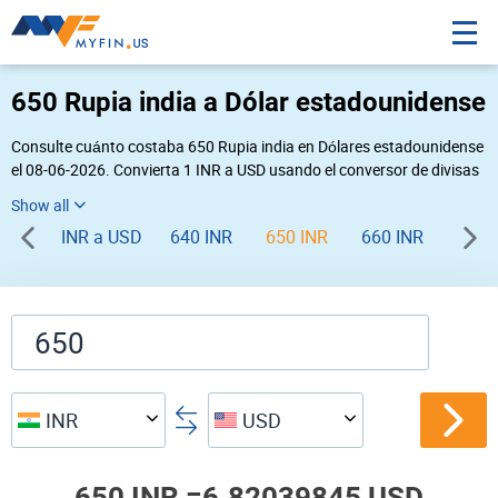
650 Rupia india a Dólar estadounidense
Consulte cuánto costaba 650 Rupia india en Dólares estadounidense
el 08-06-2026. Convierta 1 INR a USD usando el conversor de divisas
online Myfin. Si usted requiere una conversión inversa, vaya a «
USD INR
».
INR a USD
640 INR
650 INR
660 INR
670 
INR
USD
650 INR =
6.82039845 USD