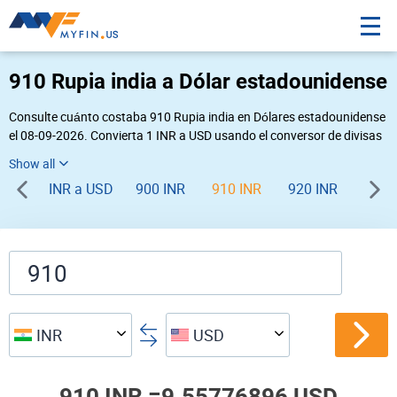
910 Rupia india a Dólar estadounidense
Consulte cuánto costaba 910 Rupia india en Dólares estadounidense
el 08-09-2026. Convierta 1 INR a USD usando el conversor de divisas
online Myfin. Si usted requiere una conversión inversa, vaya a «
USD INR
».
INR a USD
900 INR
910 INR
920 INR
930 
INR
USD
910 INR =
9.55776896 USD