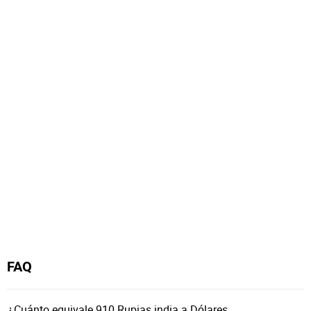
FAQ
¿Cuánto equivale 910 Rupias india a Dólares