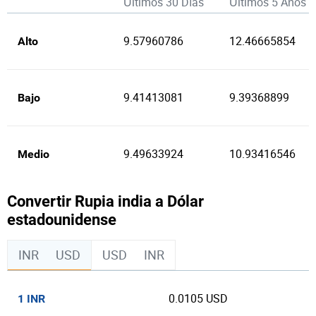
Últimos 30 Días
Últimos 5 Años
9.57960786
12.46665854
Alto
9.41413081
9.39368899
Bajo
9.49633924
10.93416546
Medio
Convertir Rupia india a Dólar
estadounidense
INR
USD
USD
INR
0.0105 USD
1 INR