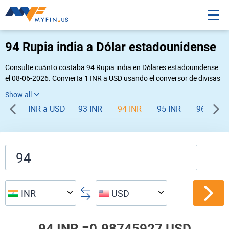
94 Rupia india a Dólar estadounidense
Consulte cuánto costaba 94 Rupia india en Dólares estadounidense
el 08-06-2026. Convierta 1 INR a USD usando el conversor de divisas
online Myfin. Si usted requiere una conversión inversa, vaya a «
USD INR
».
INR a USD
93 INR
94 INR
95 INR
96 INR
INR
USD
94 INR =
0.98745927 USD