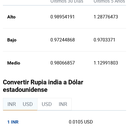
Últimos 30 Días
Últimos 5 Años
0.98954191
1.28776473
Alto
0.97244868
0.9703371
Bajo
0.98066857
1.12991803
Medio
Convertir Rupia india a Dólar
estadounidense
INR
USD
USD
INR
0.0105 USD
1 INR