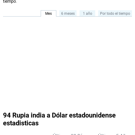
tiempo.
Mes
6 meses
1 año
Por todo el tiempo
94 Rupia india a Dólar estadounidense
estadisticas