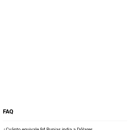
FAQ
¿Cuánto equivale 94 Rupias india a Dólares