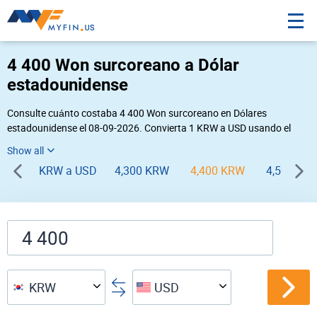
4 400 Won surcoreano a Dólar
estadounidense
Consulte cuánto costaba 4 400 Won surcoreano en Dólares
estadounidense el 08-09-2026. Convierta 1 KRW a USD usando el
conversor de divisas online Myfin. Si usted requiere una conversión
inversa, vaya a «
USD KRW
».
KRW a USD
4,300 KRW
4,400 KRW
4,500 KR
KRW
USD