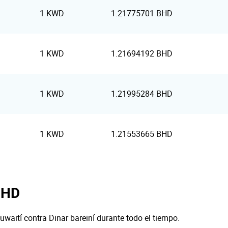
1 KWD
1.21775701 BHD
1 KWD
1.21694192 BHD
1 KWD
1.21995284 BHD
1 KWD
1.21553665 BHD
BHD
uwaití contra Dinar bareiní durante todo el tiempo.