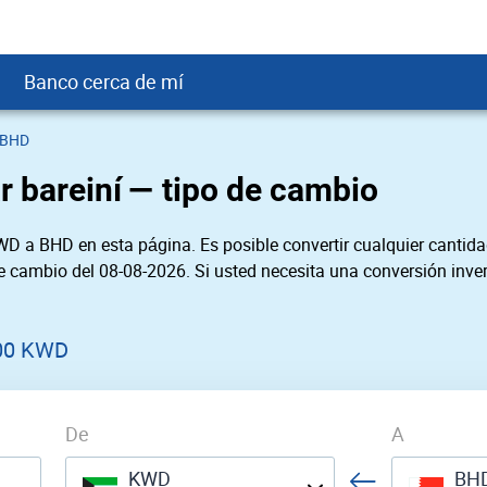
Banco cerca de mí
 BHD
crédito
DOP
Cerca de Mí
ar bareiní — tipo de cambio
ial crediticio
GTQ
nTrust Cerca de Mí
ito justo
SD
 Cerca de Mí
D a BHD en esta página. Es posible convertir cualquier cantida
obación
USD
Cerca de Mí
de cambio del 08-08-2026. Si usted necesita una conversión inver
USD
rgo Cerca de Mí
PEN
ral cerca de mí
00 KWD
De
A
KWD
BH