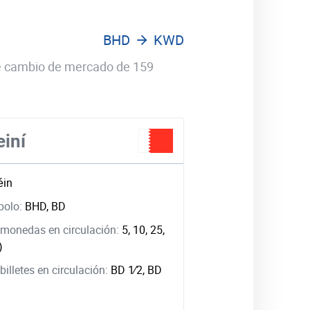
BHD
KWD
 de cambio de mercado de 159
einí
éin
bolo:
BHD, BD
monedas en circulación:
5, 10, 25,
)
illetes en circulación:
BD ​1⁄2, BD