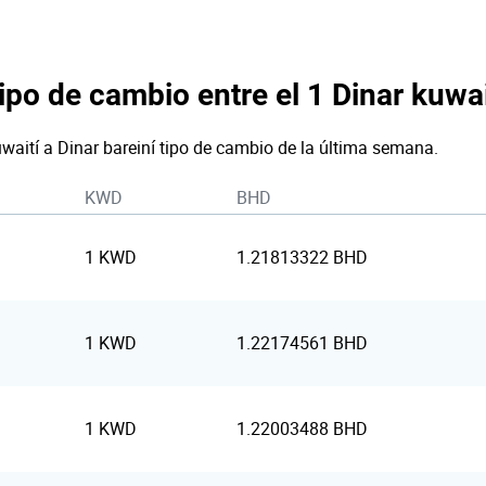
ipo de cambio entre el 1 Dinar kuwait
uwaití a Dinar bareiní tipo de cambio de la última semana.
KWD
BHD
1 KWD
1.21813322 BHD
1 KWD
1.22174561 BHD
1 KWD
1.22003488 BHD