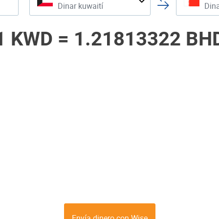
Dinar kuwaití
Dina
1 KWD =
1.21813322 BH
Envía dinero con Wise