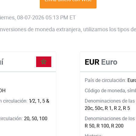
 viernes, 08-07-2026 05:13 PM ET
 conversiones de moneda extranjera, utilizamos los tipos
í
EUR
Euro
País de circulación:
Eur
DH
Código de moneda, sím
 circulación:
1⁄2, 1, 5 &
Denominaciones de las 
20c, 50c, R 1, R 2, R 5
circulación:
20, 50, 100
Denominaciones de los b
R 50, R 100, R 200