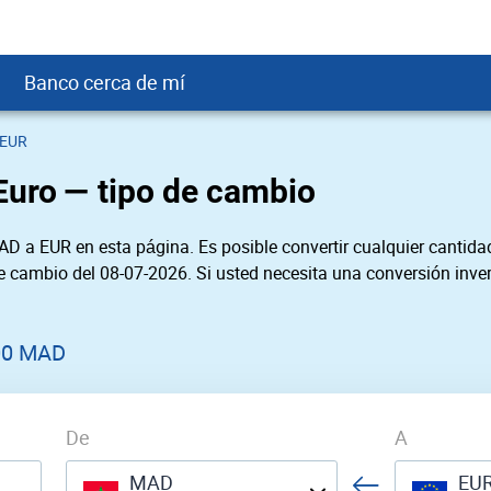
Banco cerca de mí
 EUR
crédito
DOP
Cerca de Mí
Euro — tipo de cambio
ial crediticio
GTQ
nTrust Cerca de Mí
ito justo
SD
 Cerca de Mí
D a EUR en esta página. Es posible convertir cualquier cantidad
obación
USD
Cerca de Mí
de cambio del 08-07-2026. Si usted necesita una conversión inver
USD
rgo Cerca de Mí
PEN
ral cerca de mí
00 MAD
De
A
MAD
EU