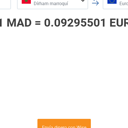
Dírham marroquí
Eur
1 MAD =
0.09295501 EU
Envía dinero con Wise