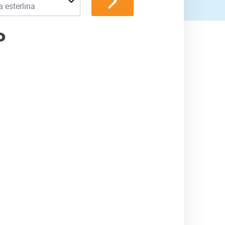
a esterlina
P