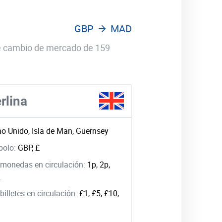
GBP
MAD
 de cambio de mercado de 159
rlina
no Unido, Isla de Man, Guernsey
bolo:
GBP, £
monedas en circulación:
1p, 2p,
2
illetes en circulación:
£1, £5, £10,