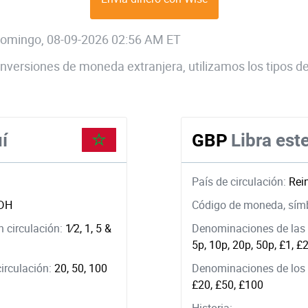
 domingo, 08-09-2026 02:56 AM ET
 conversiones de moneda extranjera, utilizamos los tipos
í
GBP
Libra este
País de circulación:
Rei
DH
Código de moneda, sím
 circulación:
1⁄2, 1, 5 &
Denominaciones de las 
5p, 10p, 20p, 50p, £1, £
circulación:
20, 50, 100
Denominaciones de los b
£20, £50, £100