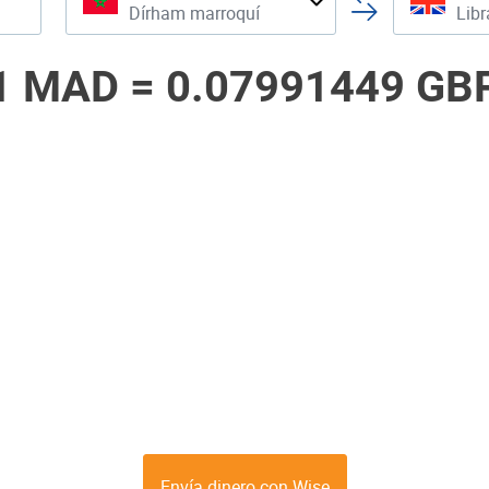
Dírham marroquí
Libr
1 MAD =
0.07991449 GB
Envía dinero con Wise