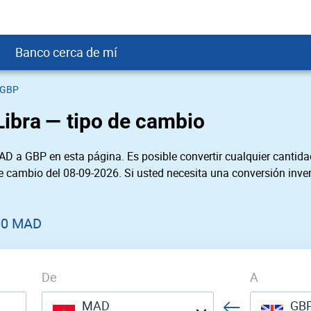
Banco cerca de mí
 GBP
crédito
DOP
Cerca de Mí
Libra — tipo de cambio
ial crediticio
GTQ
nTrust Cerca de Mí
ito justo
SD
 Cerca de Mí
D a GBP en esta página. Es posible convertir cualquier cantida
obación
USD
Cerca de Mí
de cambio del 08-09-2026. Si usted necesita una conversión inver
USD
rgo Cerca de Mí
PEN
ral cerca de mí
00 MAD
De
A
MAD
GB