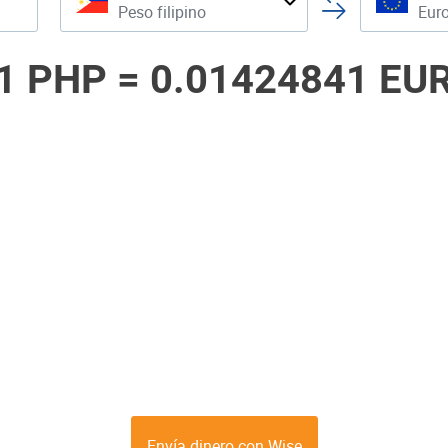
Peso filipino
Eur
1 PHP =
0.01424841 EU
Envía dinero con Wise