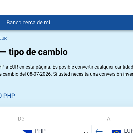
Banco cerca de mí
 EUR
crédito
DOP
Cerca de Mí
o — tipo de cambio
ial crediticio
GTQ
nTrust Cerca de Mí
ito justo
SD
 Cerca de Mí
P a EUR en esta página. Es posible convertir cualquier cantidad
obación
USD
Cerca de Mí
de cambio del 08-07-2026. Si usted necesita una conversión inver
USD
rgo Cerca de Mí
PEN
ral cerca de mí
0 PHP
De
A
PHP
EU