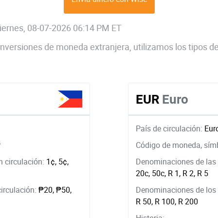
 viernes, 08-07-2026 06:14 PM ET
 conversiones de moneda extranjera, utilizamos los tipos
EUR
Euro
País de circulación:
Eur
₱
Código de moneda, sím
 circulación:
1¢, 5¢,
Denominaciones de las 
20c, 50c, R 1, R 2, R 5
circulación:
₱20, ₱50,
Denominaciones de los b
R 50, R 100, R 200