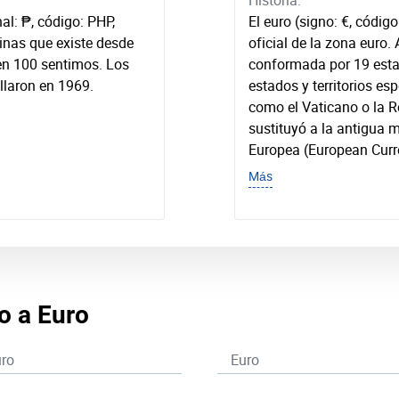
Historia:
nal: ₱, código: PHP,
El euro (signo: €, códi
inas que existe desde
oficial de la zona euro.
en 100 sentimos. Los
conformada por 19 esta
llaron en 1969.
estados y territorios es
como el Vaticano o la R
sustituyó a la antigua
Europea (European Curre
Más
no a Euro
ro
Euro