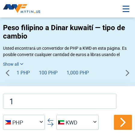
Peso filipino a Dinar kuwaití — tipo de
cambio
Usted encontrará un convertidor de PHP a KWD en esta página. Es
posible convertir cualquier cantidad de euros a libras usando el
convertidor de divisas Myfin, al tipo de cambio del 08-07-2026. Si
usted necesita una conversión inversa, vaya al convertidor de pares
1 PHP
100 PHP
1,000 PHP
de
KWD PHP
.
PHP
KWD