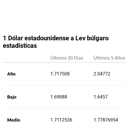
1 Dólar estadounidense a Lev búlgaro
estadisticas
Últimos 30 Días
Últimos 5 Años
1.717508
2.04772
Alto
1.69088
1.6457
Bajo
1.7112536
1.77876954
Medio