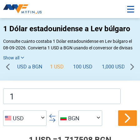
1 Dólar estadounidense a Lev búlgaro
Consulte cuánto costaba 1 Dólar estadounidense en Lev búlgaro el
08-09-2026. Convierta 1 USD a BGN usando el conversor de divisas
online Myfin. Si usted requiere una conversión inversa, vaya a «
BGN USD
».
USD a BGN
1 USD
100 USD
1,000 USD
USD
BGN
1 USD =
1.717508 BGN