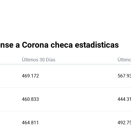
nse a Corona checa estadisticas
Últimos 30 Días
Últim
469.172
567.9
460.833
444.3
464.811
492.7