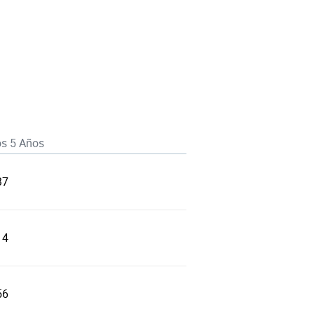
os 5 Años
37
14
56