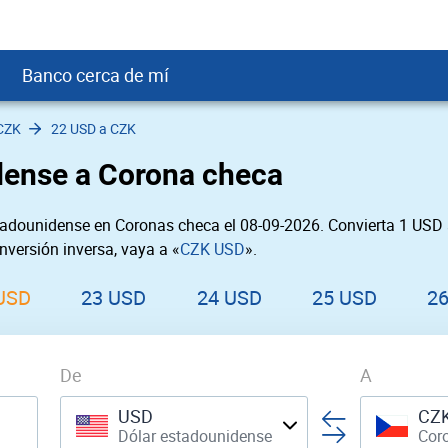
Banco cerca de mí
CZK
22 USD a CZK
crédito
DOP
Cerca de Mí
dense a Corona checa
ial crediticio
GTQ
nTrust Cerca de Mí
ito justo
SD
 Cerca de Mí
tadounidense en Coronas checa el 08-09-2026. Convierta 1 USD 
obación
USD
Cerca de Mí
nversión inversa, vaya a «
CZK USD
».
USD
rgo Cerca de Mí
PEN
ral cerca de mí
USD
23 USD
24 USD
25 USD
2
De
A
USD
CZ
Dólar estadounidense
Cor