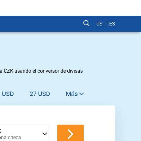
US
ES
a CZK usando el conversor de divisas
6 USD
27 USD
Más
28 USD
29 USD
30 USD
K
ona checa
31 USD