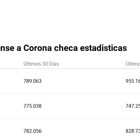
nse a Corona checa estadisticas
Últimos 30 Días
Últim
789.063
955.1
775.038
747.2
782.056
828.7