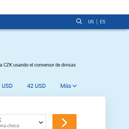
US
ES
a CZK usando el conversor de divisas
1 USD
42 USD
Más
43 USD
44 USD
45 USD
K
ona checa
46 USD