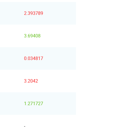
2.393789
3.69408
0.034817
3.2042
1.271727
-