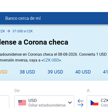
Banco cerca de mí
CZK
37 USD a CZK
crédito
DOP
Cerca de Mí
dense a Corona checa
ial crediticio
GTQ
nTrust Cerca de Mí
ito justo
SD
 Cerca de Mí
tadounidense en Coronas checa el 08-08-2026. Convierta 1 USD 
obación
USD
Cerca de Mí
nversión inversa, vaya a «
CZK USD
».
USD
rgo Cerca de Mí
PEN
ral cerca de mí
USD
38 USD
39 USD
40 USD
4
De
A
USD
CZ
Dólar estadounidense
Cor