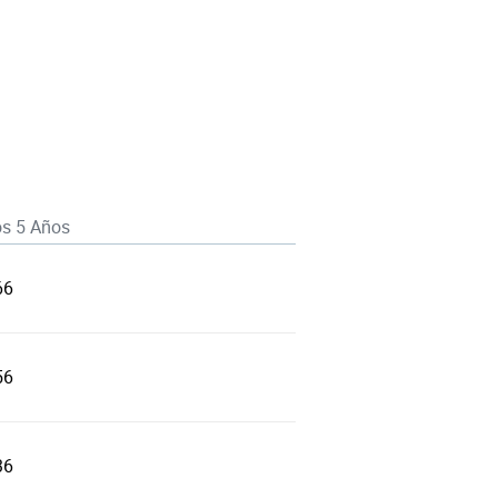
os 5 Años
66
56
36