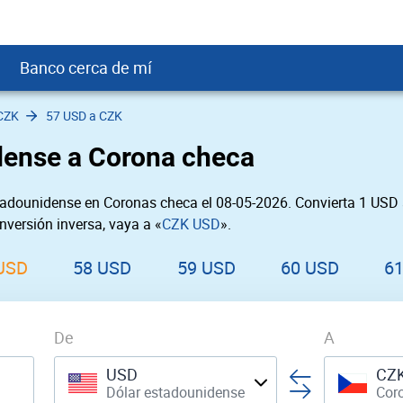
Banco cerca de mí
CZK
57 USD a CZK
crédito
DOP
Cerca de Mí
dense a Corona checa
ial crediticio
GTQ
nTrust Cerca de Mí
ito justo
SD
 Cerca de Mí
tadounidense en Coronas checa el 08-05-2026. Convierta 1 USD 
obación
USD
Cerca de Mí
nversión inversa, vaya a «
CZK USD
».
USD
rgo Cerca de Mí
PEN
ral cerca de mí
USD
58 USD
59 USD
60 USD
6
De
A
USD
CZ
Dólar estadounidense
Cor