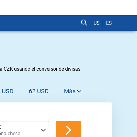
US
ES
a CZK usando el conversor de divisas
1 USD
62 USD
Más
63 USD
64 USD
65 USD
K
ona checa
66 USD