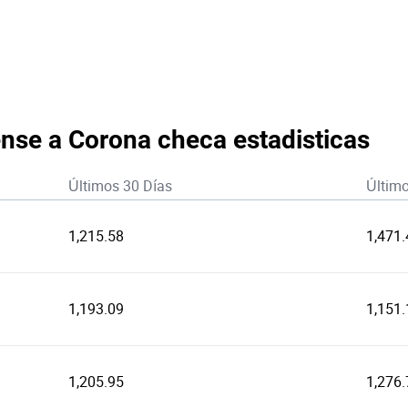
nse a Corona checa estadisticas
Últimos 30 Días
Últim
1,215.58
1,471.
1,193.09
1,151.
1,205.95
1,276.