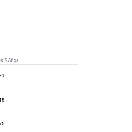
os 5 Años
47
18
75