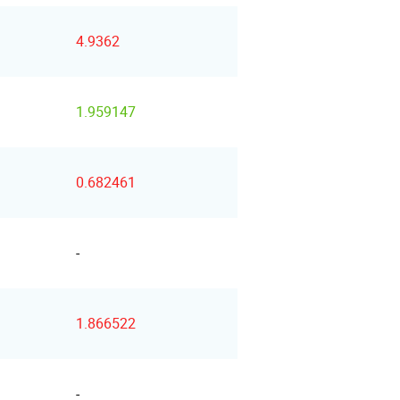
4.9362
1.959147
0.682461
-
1.866522
-