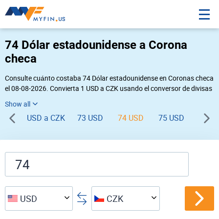
74 Dólar estadounidense a Corona
checa
Consulte cuánto costaba 74 Dólar estadounidense en Coronas checa
el 08-08-2026. Convierta 1 USD a CZK usando el conversor de divisas
online Myfin. Si usted requiere una conversión inversa, vaya a «
CZK USD
».
USD a CZK
73 USD
74 USD
75 USD
76 U
USD
CZK