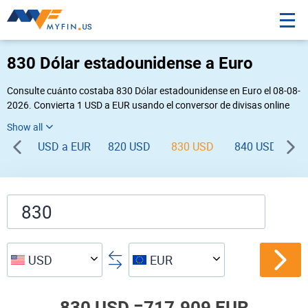
830 Dólar estadounidense a Euro
Consulte cuánto costaba 830 Dólar estadounidense en Euro el 08-08-
2026. Convierta 1 USD a EUR usando el conversor de divisas online
Myfin. Si usted requiere una conversión inversa, vaya a «
EUR USD
».
USD a EUR
820 USD
830 USD
840 USD
8
USD
EUR
830 USD =
717.909 EUR