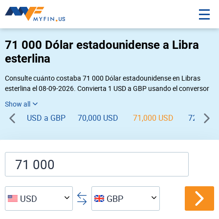
71 000 Dólar estadounidense a Libra
esterlina
Consulte cuánto costaba 71 000 Dólar estadounidense en Libras
esterlina el 08-09-2026. Convierta 1 USD a GBP usando el conversor
de divisas online Myfin. Si usted requiere una conversión inversa,
vaya a «
GBP USD
».
USD a GBP
70,000 USD
71,000 USD
72,000 
USD
GBP