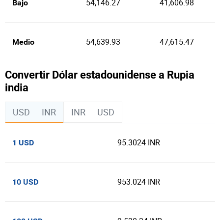
54,146.27
41,606.98
Bajo
54,639.93
47,615.47
Medio
Convertir Dólar estadounidense a Rupia
india
USD
INR
INR
USD
95.3024 INR
1 USD
953.024 INR
10 USD