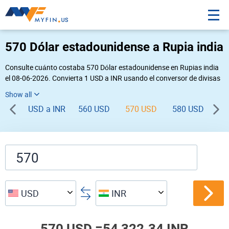
570 Dólar estadounidense a Rupia india
Consulte cuánto costaba 570 Dólar estadounidense en Rupias india
el 08-06-2026. Convierta 1 USD a INR usando el conversor de divisas
online Myfin. Si usted requiere una conversión inversa, vaya a «
INR USD
».
USD a INR
560 USD
570 USD
580 USD
59
USD
INR
570 USD =
54,322.34 INR