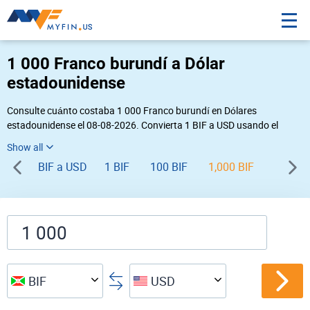
1 000 Franco burundí a Dólar
estadounidense
Consulte cuánto costaba 1 000 Franco burundí en Dólares
estadounidense el 08-08-2026. Convierta 1 BIF a USD usando el
conversor de divisas online Myfin. Si usted requiere una conversión
inversa, vaya a «
USD BIF
».
BIF a USD
1 BIF
100 BIF
1,000 BIF
BIF
USD