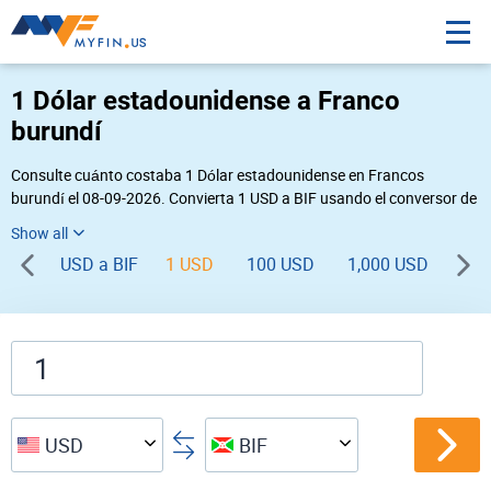
1 Dólar estadounidense a Franco
burundí
Consulte cuánto costaba 1 Dólar estadounidense en Francos
burundí el 08-09-2026. Convierta 1 USD a BIF usando el conversor de
divisas online Myfin. Si usted requiere una conversión inversa, vaya a
«
BIF USD
».
USD a BIF
1 USD
100 USD
1,000 USD
USD
BIF