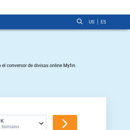
US
ES
l conversor de divisas online Myfin.
K
t birmano