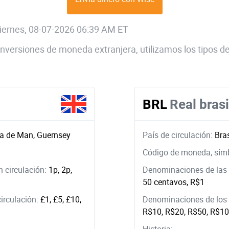
 viernes, 08-07-2026 06:39 AM ET
 conversiones de moneda extranjera, utilizamos los tipos
BRL
Real bras
la de Man, Guernsey
País de circulación:
Bras
Código de moneda, sím
 circulación:
1p, 2p,
Denominaciones de las 
50 centavos, R$1
circulación:
£1, £5, £10,
Denominaciones de los b
R$10, R$20, R$50, R$1