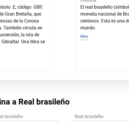
Historia:
ímbolo: £, código: GBP,
El real brasileño (símbo
de Gran Bretaña, que
moneda nacional de Brasi
encias de la Corona
centavos. Esta es una 
y. También circula en
mundo.
Ascensión, la isla de
Más
Gibraltar. Una libra se
lina a Real brasileño
al brasileño
Real brasileño