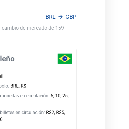
BRL
GBP
 de cambio de mercado de 159
ileño
il
bolo:
BRL, R$
monedas en circulación:
5, 10, 25,
illetes en circulación:
R$2, R$5,
00