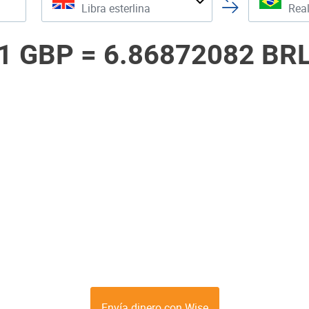
Libra esterlina
Real
1 GBP =
6.86872082 BR
Envía dinero con Wise