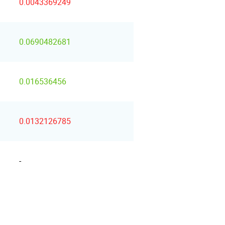
0.0043369249
0.0690482681
0.016536456
0.0132126785
-