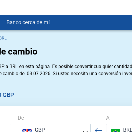
Banco cerca de mí
 BRL
crédito
DOP
Cerca de Mí
 de cambio
ial crediticio
USD
nTrust Cerca de Mí
ito justo
USD
 Cerca de Mí
P a BRL en esta página. Es posible convertir cualquier cantidad
obación
USD
Cerca de Mí
de cambio del 08-07-2026. Si usted necesita una conversión inver
SD
rgo Cerca de Mí
SD
ral cerca de mí
0 GBP
De
A
GBP
BR