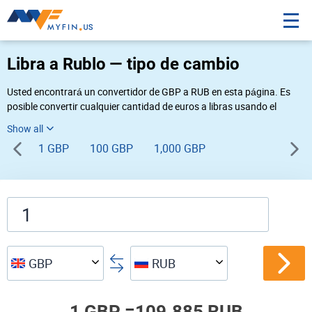
Libra a Rublo — tipo de cambio
Usted encontrará un convertidor de GBP a RUB en esta página. Es
posible convertir cualquier cantidad de euros a libras usando el
convertidor de divisas Myfin, al tipo de cambio del 08-08-2026. Si
usted necesita una conversión inversa, vaya al convertidor de pares
1 GBP
100 GBP
1,000 GBP
de
RUB GBP
.
GBP
RUB
1 GBP =
109.885 RUB