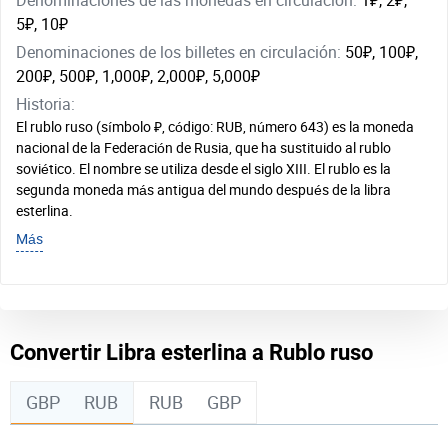
Denominaciones de las monedas en circulación:
1₽, 2₽,
5₽, 10₽
Denominaciones de los billetes en circulación:
50₽, 100₽,
200₽, 500₽, 1,000₽, 2,000₽, 5,000₽
Historia:
El rublo ruso (símbolo ₽, código: RUB, número 643) es la moneda
nacional de la Federación de Rusia, que ha sustituido al rublo
soviético. El nombre se utiliza desde el siglo XIII. El rublo es la
segunda moneda más antigua del mundo después de la libra
esterlina.
Más
Convertir Libra esterlina a Rublo ruso
GBP
RUB
RUB
GBP