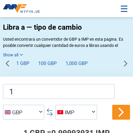
Libra a — tipo de cambio
Usted encontrará un convertidor de GBP a IMP en esta página. Es
posible convertir cualquier cantidad de euros a libras usando el
convertidor de divisas Myfin, al tipo de cambio del 08-10-2026. Si
usted necesita una conversión inversa, vaya al convertidor de pares
1 GBP
100 GBP
1,000 GBP
de
IMP GBP
.
GBP
IMP
1 GBP =
0.99993931 IMP