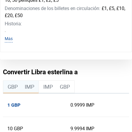
10, 50 peniques £1, £2, £5
Denominaciones de los billetes en circulación:
£1, £5, £10,
£20, £50
Historia:
.
Más
Convertir Libra esterlina a
GBP
IMP
IMP
GBP
0.9999 IMP
1 GBP
10 GBP
9.9994 IMP