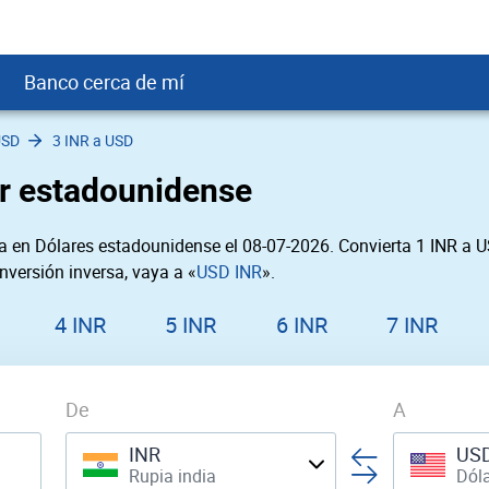
Banco cerca de mí
USD
3 INR a USD
crédito
DOP
Cerca de Mí
ar estadounidense
ial crediticio
GTQ
nTrust Cerca de Mí
ito justo
SD
 Cerca de Mí
a en Dólares estadounidense el 08-07-2026. Convierta 1 INR a U
obación
USD
Cerca de Mí
nversión inversa, vaya a «
USD INR
».
USD
rgo Cerca de Mí
PEN
ral cerca de mí
4 INR
5 INR
6 INR
7 INR
De
A
INR
US
Rupia india
Dól