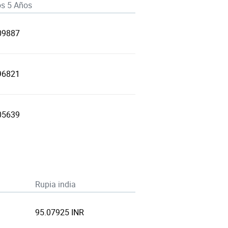
os 5 Años
09887
96821
05639
Rupia india
95.07925 INR