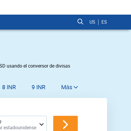
US
ES
SD usando el conversor de divisas
8 INR
9 INR
Más
10 INR
11 INR
12 INR
D
ar estadounidense